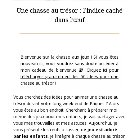
Une chasse au trésor : l’indice caché
dans l’œuf
Posted
by
on
Hélène
17
Bienvenue sur la chasse aux jeux ! Si vous êtes
mars
nouveau ici, vous voudrez sans doute accéder à
2021
mon cadeau de bienvenue
🎁 Cliquez ici pour
télécharger gratuitement les 50 idées pour une
chasse au trésor !
Vous cherchez des idées pour animer une chasse au
trésor durant votre long week-end de Pâques ? Alors
vous êtes au bon endroit. Cherchant à préparer moi
même des jeux pour mes enfants, je vais partager avec
vous mes trouvailles et mes astuces. Aujourd’hui, je
vous présente les œufs à casser,
ce jeu est adoré
par les enfants
. Je l’intègre à chaque chasse au trésor