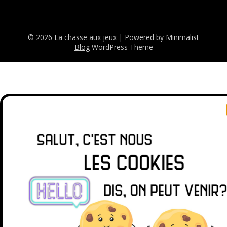
© 2026 La chasse aux jeux
| Powered by
Minimalist
Blog
WordPress Theme