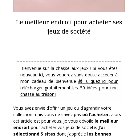
Le meilleur endroit pour acheter ses
jeux de société
Posted
by
on
Hélène
8
Bienvenue sur la chasse aux jeux ! Si vous êtes
mai
nouveau ici, vous voudrez sans doute accéder à
2021
mon cadeau de bienvenue
🎁 Cliquez ici pour
télécharger gratuitement les 50 idées pour une
chasse au trésor !
Vous avez envie d’offrir un jeu ou d’agrandir votre
collection mais vous ne savez pas
où l’acheter
, alors
cet article est pour vous. Je vous dévoile
le meilleur
endroit
pour acheter vos jeux de société.
J’ai
sélectionné 5 sites
dont j’apprécie
les bonnes