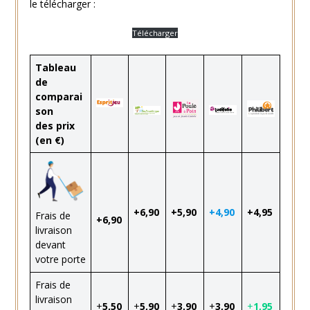
le télécharger :
Télécharger
Tableau
de
comparai
son
des prix
(en €)
+6,90
+5,90
+4,90
+4,95
Frais de
+6,90
livraison
devant
votre porte
Frais de
livraison
+
5,50
+
5,90
+
3,90
+
3,90
+
1,95