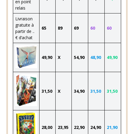
en point
relais
Livraison
gratuite à
65
89
69
60
60
partir de ..
€ d’achat
49,90
X
54,90
48,90
49,90
31,50
X
34,90
31,50
31,50
28,00
23,95
22,90
24,90
21,90