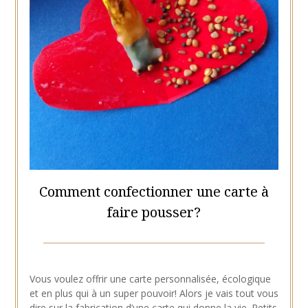
Comment confectionner une carte à
faire pousser?
Posted
by
on
Hélène
Vous voulez offrir une carte personnalisée, écologique
8
et en plus qui à un super pouvoir! Alors je vais tout vous
février
dire sur la fabrication d’une carte qui donne la vie. Petits