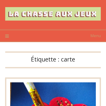
Skip
to
content
Menu
Étiquette :
carte