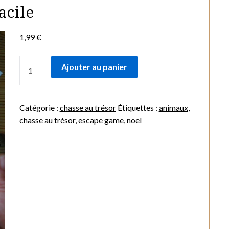
acile
1,99
€
QUANTITÉ
Ajouter au panier
DE
ANIMAUX
DE
Catégorie :
chasse au trésor
Étiquettes :
animaux
,
NOEL
chasse au trésor
,
escape game
,
noel
-
MESSAGE
PAR
TRANSPARENCE
-
FACILE