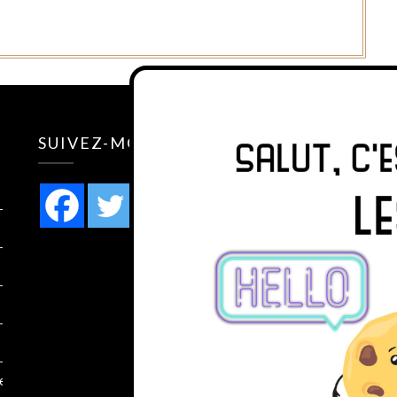
.
SUIVEZ-MOI SUR
des