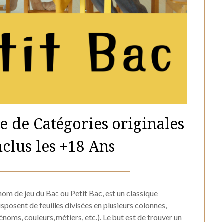
te de Catégories originales
nclus les +18 Ans
Posted
by
on
Hélène
nom de jeu du Bac ou Petit Bac, est un classique
20
sposent de feuilles divisées en plusieurs colonnes,
oms, couleurs, métiers, etc.). Le but est de trouver un
août