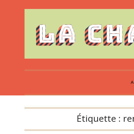
Skip
to
content
A
Étiquette :
re