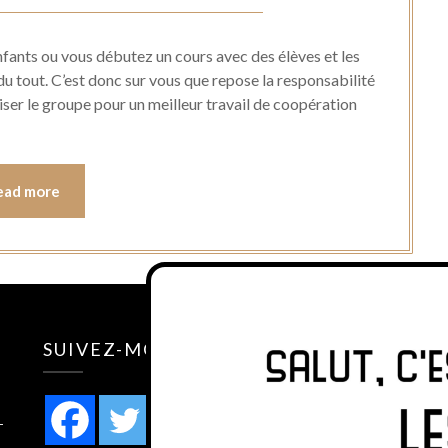
Posted
by
on
Hélène
fants ou vous débutez un cours avec des élèves et les
12
du tout. C’est donc sur vous que repose la responsabilité
iser le groupe pour un meilleur travail de coopération
janvier
2022
ead more
SUIVEZ-MOI SUR