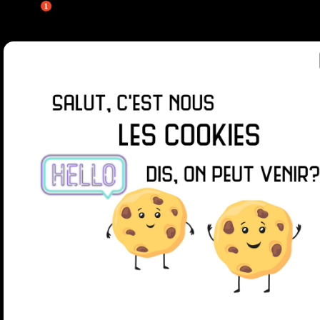
SUIVEZ-MOI SUR
© 2026 La chasse aux jeux
| Powered by
Minimalist
Blog
WordPress Theme