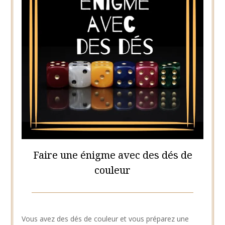
Faire une énigme avec des dés de
couleur
Posted
by
on
Hélène
Vous avez des dés de couleur et vous préparez une
10