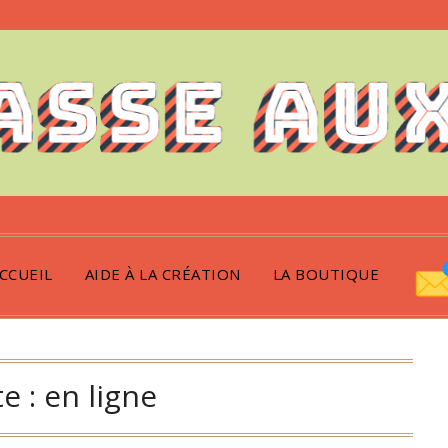
CCUEIL
AIDE À LA CRÉATION
LA BOUTIQUE
te :
en ligne