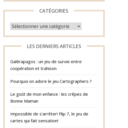
CATÉGORIES
CATÉGORIES
LES DERNIERS ARTICLES
Galèrapagos : un jeu de survie entre
coopération et trahison
Pourquoi on adore le jeu Cartographers ?
Le goût de mon enfance : les crêpes de
Bonne Maman
Impossible de s’arrêter! Flip 7, le jeu de
cartes qui fait sensation!