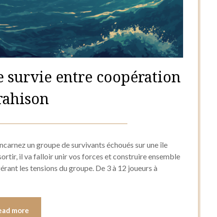
e survie entre coopération
trahison
Posted
by
on
Hélène
ncarnez un groupe de survivants échoués sur une île
9
rtir, il va falloir unir vos forces et construire ensemble
gérant les tensions du groupe. De 3 à 12 joueurs à
juillet
2026
ead more