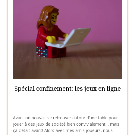
Spécial confinement: les jeux en ligne
Posted
by
on
Hélène
Avant on pouvait se retrouver autour d’une table pour
2
jouer à des jeux de société bien convivialement… mais
avril
çà c’était avant! Alors avec mes amis joueurs, nous
2021