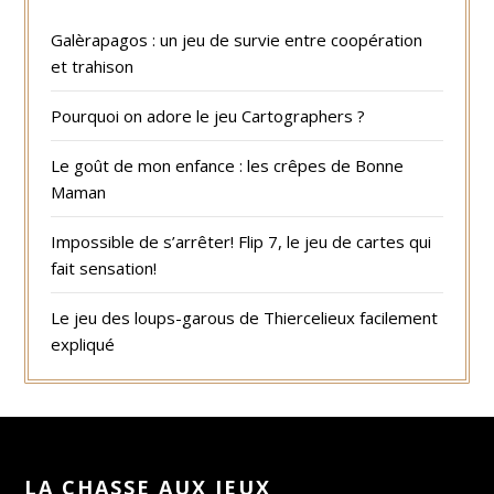
Galèrapagos : un jeu de survie entre coopération
et trahison
Pourquoi on adore le jeu Cartographers ?
Le goût de mon enfance : les crêpes de Bonne
Maman
Impossible de s’arrêter! Flip 7, le jeu de cartes qui
fait sensation!
Le jeu des loups-garous de Thiercelieux facilement
expliqué
LA CHASSE AUX JEUX