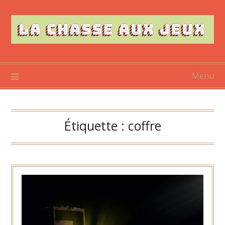
Skip
to
content
Menu
Étiquette :
coffre