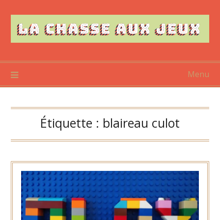
Skip
to
content
Menu
Étiquette :
blaireau culot