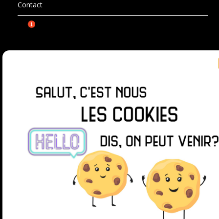
Contact
SUIVEZ-MOI SUR
© 2026 La chasse aux jeux
| Powered by
Minimalist
Blog
WordPress Theme