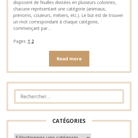
2024
disposent de feuilles divisées en plusieurs colonnes,
chacune représentant une catégorie (animaux,
prénoms, couleurs, métiers, etc.). Le but est de trouver
un mot correspondant à chaque catégorie,
commençant par…
Pages:
1
2
Read more
RECHERCHER :
CATÉGORIES
CATÉGORIES