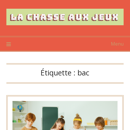
Skip
to
content
Menu
Étiquette :
bac