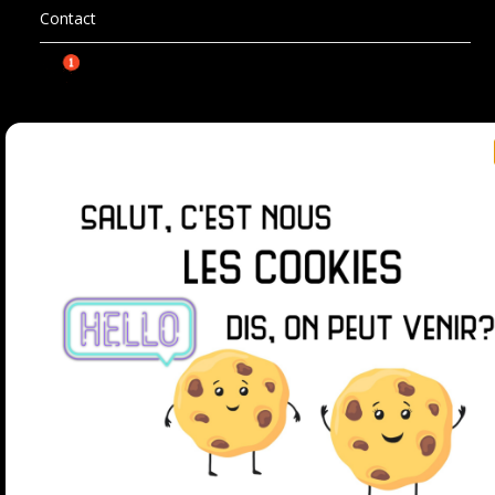
Contact
SUIVEZ-MOI SUR
© 2026 La chasse aux jeux
| Powered by
Minimalist
Blog
WordPress Theme